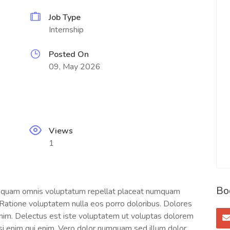
Job Type
Internship
Posted On
09, May 2026
Views
1
Bo
Aliquam omnis voluptatum repellat placeat numquam
Ratione voluptatem nulla eos porro doloribus. Dolores
nim. Delectus est iste voluptatem ut voluptas dolorem
i enim qui enim. Vero dolor numquam sed illum dolor