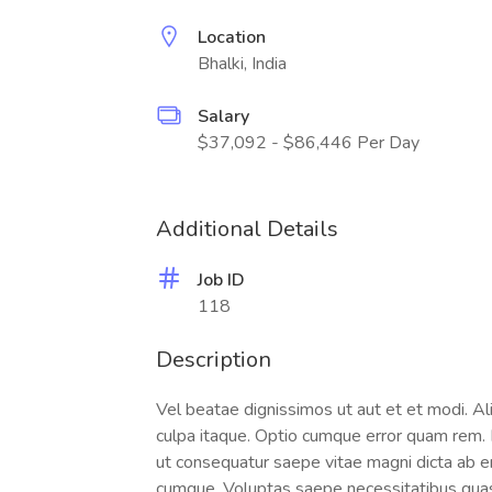
Location
Bhalki, India
Salary
$37,092 - $86,446 Per Day
Additional Details
Job ID
118
Description
Vel beatae dignissimos ut aut et et modi. 
culpa itaque. Optio cumque error quam rem. 
ut consequatur saepe vitae magni dicta ab e
cumque. Voluptas saepe necessitatibus quas