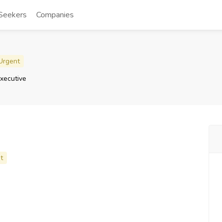
Seekers
Companies
Urgent
xecutive
t