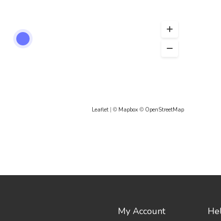
Leaflet
| ©
Mapbox
©
OpenStreetMap
My Account
Hel