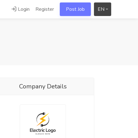
Login
Register
Post Job
EN
Company Details