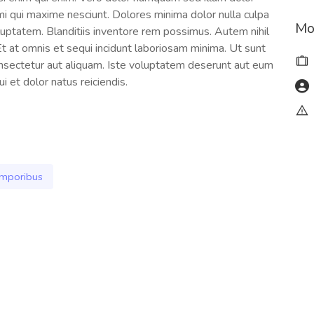
i qui maxime nesciunt. Dolores minima dolor nulla culpa
Mo
luptatem. Blanditiis inventore rem possimus. Autem nihil
. Et at omnis et sequi incidunt laboriosam minima. Ut sunt
 consectetur aut aliquam. Iste voluptatem deserunt aut eum
 et dolor natus reiciendis.
mporibus